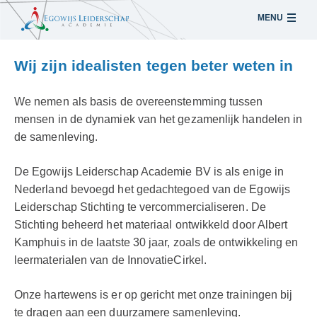
MENU
Sla
Wij zijn idealisten tegen beter weten in
links
over
Spring
We nemen als basis de overeenstemming tussen
naar
mensen in de dynamiek van het gezamenlijk handelen in
de
de samenleving.
inhoud
De Egowijs Leiderschap Academie BV is als enige in
Spring
Nederland bevoegd het gedachtegoed van de Egowijs
naar
Leiderschap Stichting te vercommercialiseren. De
navigatie
Stichting beheerd het materiaal ontwikkeld door Albert
Kamphuis in de laatste 30 jaar, zoals de ontwikkeling en
leermaterialen van de InnovatieCirkel.
Onze hartewens is er op gericht met onze trainingen bij
te dragen aan een duurzamere samenleving.