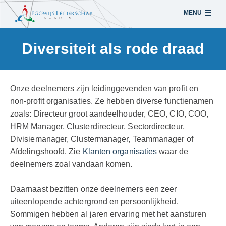
MENU
Sla
Diversiteit als rode draad
links
over
Spring
naar
Onze deelnemers zijn leidinggevenden van profit en
de
non-profit organisaties. Ze hebben diverse functienamen
inhoud
zoals: Directeur groot aandeelhouder, CEO, CIO, COO,
Spring
HRM Manager, Clusterdirecteur, Sectordirecteur,
naar
Divisiemanager, Clustermanager, Teammanager of
navigatie
Afdelingshoofd. Zie
Klanten organisaties
waar de
deelnemers zoal vandaan komen.
Daarnaast bezitten onze deelnemers een zeer
uiteenlopende achtergrond en persoonlijkheid.
Sommigen hebben al jaren ervaring met het aansturen